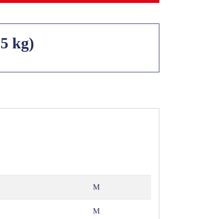
,5 kg)
M
M