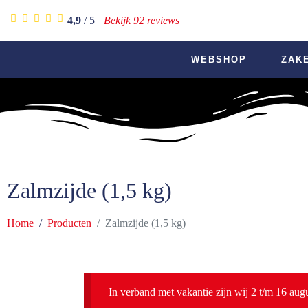
4,9
/ 5
Bekijk 92 reviews
WEBSHOP
ZAK
Zalmzijde (1,5 kg)
Home
Producten
Zalmzijde (1,5 kg)
In verband met vakantie zijn wij 2 t/m 16 aug