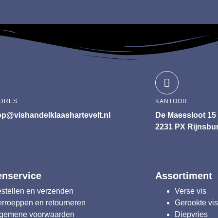
ADRES
KANTOOR
p@vishandelklaashartevelt.nl
De Maessloot 15
2231 PX Rijnsbu
enservice
Assortiment
stellen en verzenden
Verse vis
rroeppen en retourneren
Gerookte vi
lgemene voorwaarden
Diepvries