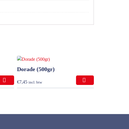
Dorade (500gr)
€
7,45
incl. btw