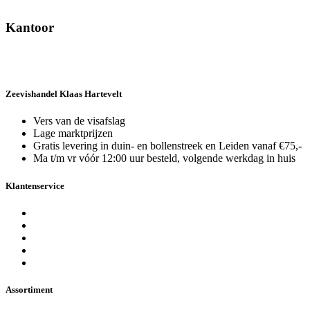
webshop@vishandelklaashartevelt.nl
Kantoor
De Maessloot 15
2231 PX Rijnsburg
Zeevishandel Klaas Hartevelt
Vers van de visafslag
Lage marktprijzen
Gratis levering in duin- en bollenstreek en Leiden vanaf €75,-
Ma t/m vr vóór 12:00 uur besteld, volgende werkdag in huis
Klantenservice
Bestellen en verzenden
Herroeppen en retourneren
Algemene voorwaarden
Privacybeleid
Cookies
Assortiment