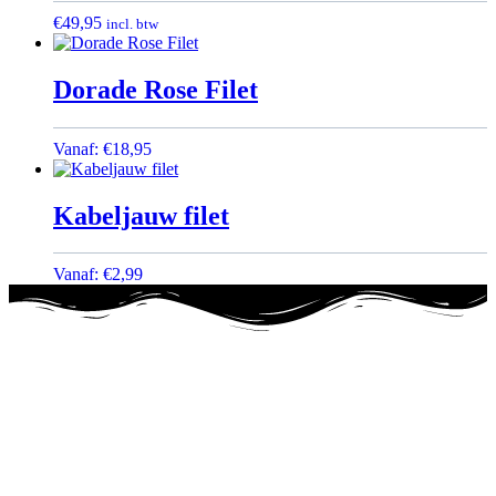
€
49,95
incl. btw
Dorade Rose Filet
Vanaf:
€
18,95
Kabeljauw filet
Vanaf:
€
2,99
Klantenservice
06 13 68 70 51
E-mailadres