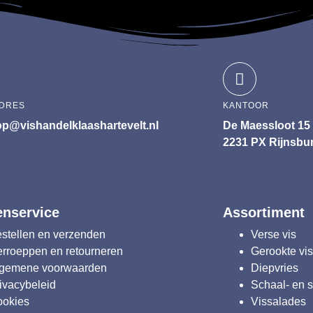
ADRES
KANTOOR
p@vishandelklaashartevelt.nl
De Maessloot 15
2231 PX Rijnsbu
enservice
Assortiment
stellen en verzenden
Verse vis
rroeppen en retourneren
Gerookte vi
lgemene voorwaarden
Diepvries
ivacybeleid
Schaal- en 
ookies
Vissalades