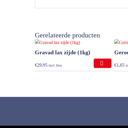
Gerelateerde producten
Gravad lax zijde (1kg)
Geroo
€
29,95
€
1,65
incl. btw
i