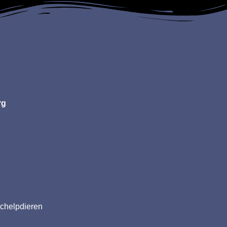
rg
s
schelpdieren