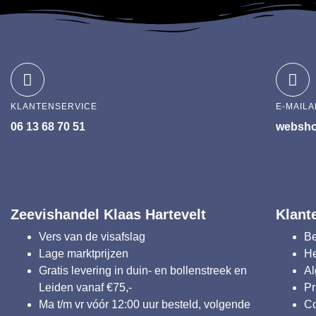
KLANTENSERVICE
E-MAIL
06 13 68 70 51
websho
Zeevishandel Klaas Hartevelt
Klant
Vers van de visafslag
Be
Lage marktprijzen
He
Gratis levering in duin- en bollenstreek en
A
Leiden vanaf €75,-
Pr
Ma t/m vr vóór 12:00 uur besteld, volgende
C