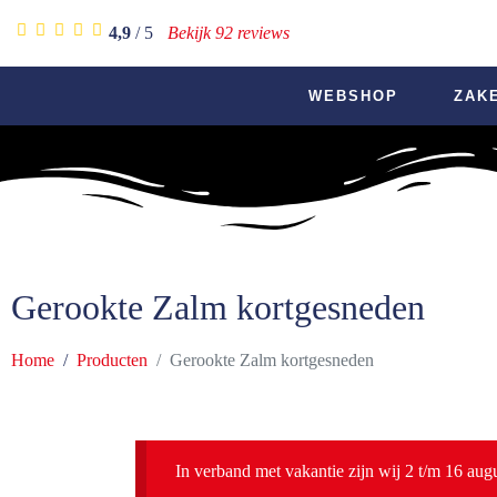
4,9
/ 5
Bekijk 92 reviews
WEBSHOP
ZAK
Gerookte Zalm kortgesneden
Home
Producten
Gerookte Zalm kortgesneden
In verband met vakantie zijn wij 2 t/m 16 aug