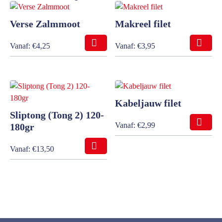
Verse Zalmmoot
Makreel filet
Vanaf:
€
4,25
Vanaf:
€
3,95
Kabeljauw filet
Sliptong (Tong 2) 120-
Vanaf:
€
2,99
180gr
Vanaf:
€
13,50