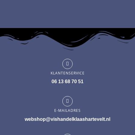
KLANTENSERVICE
06 13 68 70 51
E-MAILADRES
webshop@vishandelklaashartevelt.nl