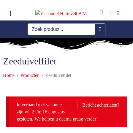
0
Zeeduivelfilet
Home
Producten
Zeeduivelfilet
In verband met vakantie
Bericht achterlaten?
zijn wij 2 t/m 16 augustus
gesloten. We helpen u daarna graag verder!