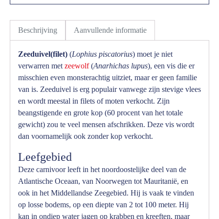
Beschrijving
Aanvullende informatie
Zeeduivel(filet)
(
Lophius piscatorius
) moet je niet
verwarren met
zeewolf
(
Anarhichas lupus
), een vis die er
misschien even monsterachtig uitziet, maar er geen familie
van is. Zeeduivel is erg populair vanwege zijn stevige vlees
en wordt meestal in filets of moten verkocht. Zijn
beangstigende en grote kop (60 procent van het totale
gewicht) zou te veel mensen afschrikken. Deze vis wordt
dan voornamelijk ook zonder kop verkocht.
Leefgebied
Deze carnivoor leeft in het noordoostelijke deel van de
Atlantische Oceaan, van Noorwegen tot Mauritanië, en
ook in het Middellandse Zeegebied. Hij is vaak te vinden
op losse bodems, op een diepte van 2 tot 100 meter. Hij
kan in ondiep water jagen op krabben en kreeften, maar