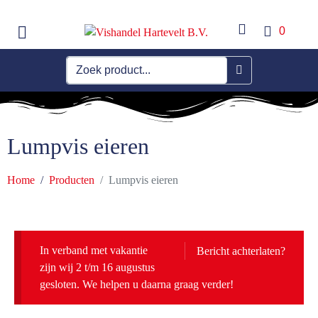
0
Lumpvis eieren
Home
Producten
Lumpvis eieren
In verband met vakantie
Bericht achterlaten?
zijn wij 2 t/m 16 augustus
gesloten. We helpen u daarna graag verder!