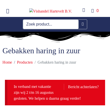
0
Gebakken haring in zuur
Home
Producten
Gebakken haring in zuur
In verband met vakantie
Bericht achterlaten?
zijn wij 2 t/m 16 augustus
gesloten. We helpen u daarna graag verder!