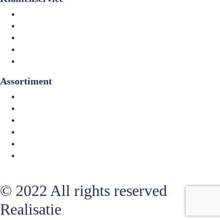
Bestellen en verzenden
Herroeppen en retourneren
Algemene voorwaarden
Privacybeleid
Cookies
Assortiment
Verse vis
Gerookte vis
Diepvries
Schaal- en schelpdieren
Vissalades
Diversen
Facebook-f
Instagram
Linkedin
Whatsapp
© 2022 All rights reserved
Realisatie
Excellent Online