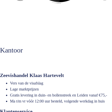
Klantenservice
06 13 68 70 51
E-mailadres
webshop@vishandelklaashartevelt.nl
Kantoor
De Maessloot 15
2231 PX Rijnsburg
Zeevishandel Klaas Hartevelt
Vers van de visafslag
Lage marktprijzen
Gratis levering in duin- en bollenstreek en Leiden vanaf €75,-
Ma t/m vr vóór 12:00 uur besteld, volgende werkdag in huis
Klantenservice