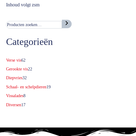
Inhoud volgt zsm
Categorieën
62
Verse vis
62
producten
22
Gerookte vis
22
producten
32
Diepvries
32
producten
19
Schaal- en schelpdieren
19
producten
8
Vissalades
8
producten
17
Diversen
17
producten